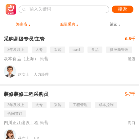
搜索
海南省
服装采购
筛选
采购高级专员/主管
6-8千
3年及以上
大专
采购
excel
食品
供应商管理
欧本食品（上海） 民营
澄迈
赵女士
人力经理
装修装修工程采购员
5-7千
3年及以上
大专
采购
工程管理
成本控制
合同签订
四川正江建设工程 民营
海口
薛女士
HR