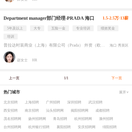
Department manager部门经理-PRADA 海口
1.5-2.5万·13薪
5年及以上
大专
五险一金
专业培训
绩效奖金
培训
普拉达时装商业（上海）有限公司（Prada） 外资（欧美）
海口·秀英区
赵女士
HR
上一页
1/1
下一页
热门城市
展开
北京招聘
上海招聘
广州招聘
深圳招聘
武汉招聘
西安招聘
南京招聘
汕头招聘网
揭阳招聘网
成都招聘
茂名招聘网
扬州招聘网
青岛招聘
杭州招聘网
滁州招聘
台州招聘网
杭州银行招聘
襄阳招聘
安庆招聘网
绵阳招聘