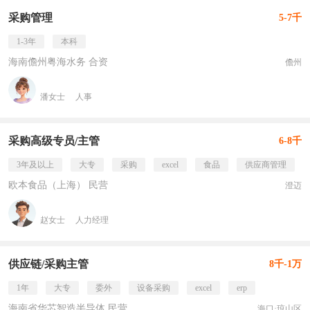
采购管理
5-7千
1-3年
本科
海南儋州粤海水务 合资
儋州
潘女士
人事
采购高级专员/主管
6-8千
3年及以上
大专
采购
excel
食品
供应商管理
欧本食品（上海） 民营
澄迈
赵女士
人力经理
供应链/采购主管
8千-1万
1年
大专
委外
设备采购
excel
erp
海南省华芯智造半导体 民营
海口·琼山区