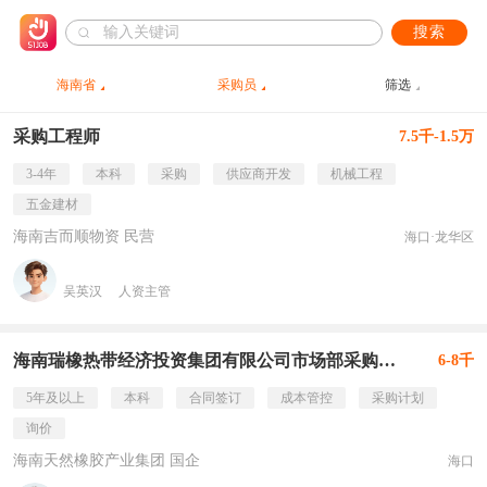
搜索
海南省
采购员
筛选
采购工程师
7.5千-1.5万
3-4年
本科
采购
供应商开发
机械工程
五金建材
海南吉而顺物资 民营
海口·龙华区
吴英汉
人资主管
海南瑞橡热带经济投资集团有限公司市场部采购管理岗
6-8千
5年及以上
本科
合同签订
成本管控
采购计划
询价
海南天然橡胶产业集团 国企
海口