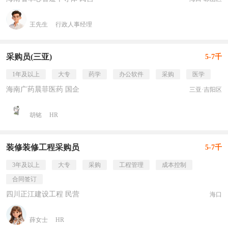
王先生
行政人事经理
采购员(三亚)
5-7千
1年及以上
大专
药学
办公软件
采购
医学
海南广药晨菲医药 国企
三亚·吉阳区
胡铭
HR
装修装修工程采购员
5-7千
3年及以上
大专
采购
工程管理
成本控制
合同签订
四川正江建设工程 民营
海口
薛女士
HR