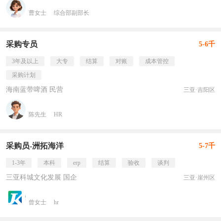
曹女士
综合部副部长
采购专员
5-6千
3年及以上
大专
结算
对账
成本管控
采购计划
海南蓝带啤酒 民营
三亚·吉阳区
陈先生
HR
采购员-洲拓海洋
5-7千
1-3年
本科
erp
结算
验收
谈判
三亚科城文化发展 国企
三亚·崖州区
曾女士
hr