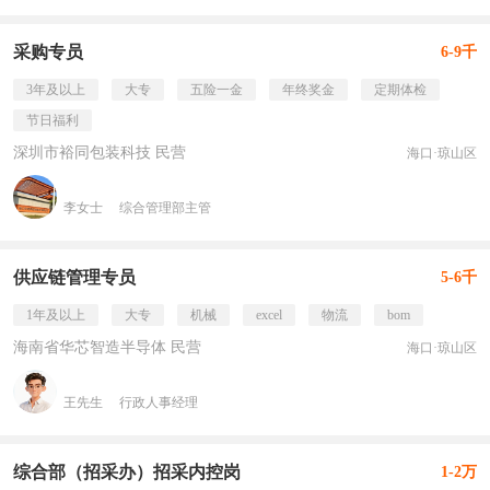
采购专员
6-9千
3年及以上
大专
五险一金
年终奖金
定期体检
节日福利
深圳市裕同包装科技 民营
海口·琼山区
李女士
综合管理部主管
供应链管理专员
5-6千
1年及以上
大专
机械
excel
物流
bom
海南省华芯智造半导体 民营
海口·琼山区
王先生
行政人事经理
综合部（招采办）招采内控岗
1-2万