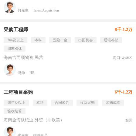
何先生
Talent Acquisition
采购工程师
8千-1.2万
3年及以上
本科
五险一金
出国机会
通讯补贴
周末双休
海南吉而顺物资 民营
海口·龙华区
冯帅
HR
工程项目采购
6千-1.2万
10年及以上
本科
合同谈判
设备采购
采购成本
验收结算
海南金海浆纸业 外资（非欧美）
儋州
张先生
招聘专员