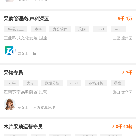
采购管理岗-声科深蓝
5千-1万
3年及以上
本科
办公软件
采购
excel
word
三亚科城文化发展 国企
三亚·崖州区
曾女士
hr
采销专员
5-7千
1-3年
大专
数据分析
excel
市场分析
零售
海南苏宁易购商贸 民营
海口·龙华区
黄女士
人力资源经理
木片采购运营专员
5-8千·13薪