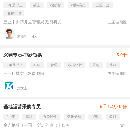
3年及以上
硕士
招投标
招标采购
五险二金
带薪年假
三亚中央商务区管理局 政府机关
三亚·吉阳区
陈先生
HR
采购专员-中跃贸易
5-6千
2年及以上
本科
管理
数据分析
采购
生物
三亚科城文化发展 国企
三亚·崖州区
曾女士
hr
基地运营采购专员
6千-1.2万·13薪
1-5年
本科
办公软件
数据分析
采购
谈判
金光纸业（中国）投资 外资（非欧美）
儋州