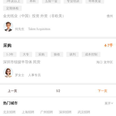
3年及以上
本科
五险一金
专业培训
年终奖金
定期体检
金光纸业（中国）投资 外资（非欧美）
儋州
何先生
Talent Acquisition
采购
4-7千
1-3年
大专
采购
验收
谈判
成本控制
深圳市锐骏半导体 民营
海口·龙华区
罗女士
人事专员
上一页
1/2
下一页
热门城市
展开
北京招聘
上海招聘
广州招聘
深圳招聘
武汉招聘