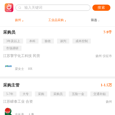
搜索
扬州
工业品采购
筛选
采购员
7-9千
3年及以上
本科
验收
谈判
成本控制
市场调研
江苏擎宇化工科技 民营
扬州·仪征市
梁女士
HR
采购主管
1-1.5万
5-7年
大专
采购
采购员
五险一金
交通补贴
江苏嵘泰工业 合资
扬州
吉长美
人事