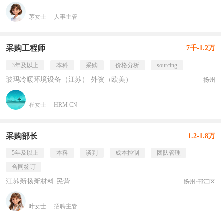
茅女士
人事主管
采购工程师
7千-1.2万
3年及以上
本科
采购
价格分析
sourcing
玻玛冷暖环境设备（江苏） 外资（欧美）
扬州
崔女士
HRM CN
采购部长
1.2-1.8万
5年及以上
本科
谈判
成本控制
团队管理
合同签订
江苏新扬新材料 民营
扬州·邗江区
叶女士
招聘主管