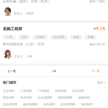
起睿机械（扬州） 外资（欧美）
扬州·广陵区
邢女士
HRBP
采购工程师
8千-1万
1-3年
大专
计算机
办公软件
采购
机械
斯特智能装备（江苏） 民营
扬州·邗江区
王女士
人事
上一页
1/4
下一页
热门城市
展开
北京招聘
上海招聘
广州招聘
深圳招聘
武汉招聘
西安招聘
南京招聘
汕头招聘网
揭阳招聘网
成都招聘
茂名招聘网
扬州招聘网
青岛招聘
杭州招聘网
滁州招聘