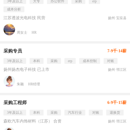
3年及以上
大专
办公软件
采购
erp
成本分析
江苏透波光电科技 民营
扬州·宝应县
周女士
HR
采购专员
7-9千·14薪
3年及以上
本科
采购
erp
成本控制
对账
扬州扬杰电子科技 已上市
扬州·邗江区
朱颖
HR经理
采购工程师
6-9千·15薪
3年及以上
本科
采购
汽车行业
对账
退换货
森欧汽车内饰材料（江苏） 合资
扬州·邗江区