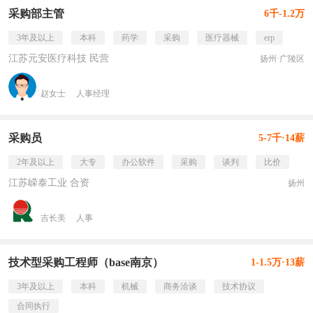
采购部主管
6千-1.2万
3年及以上
本科
药学
采购
医疗器械
erp
江苏元安医疗科技 民营
扬州·广陵区
赵女士
人事经理
采购员
5-7千·14薪
2年及以上
大专
办公软件
采购
谈判
比价
江苏嵘泰工业 合资
扬州
吉长美
人事
技术型采购工程师（base南京）
1-1.5万·13薪
3年及以上
本科
机械
商务洽谈
技术协议
合同执行