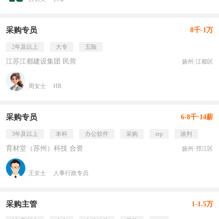
采购专员
8千-1万
2年及以上
大专
五险
江苏江都建设集团 民营
扬州·江都区
周女士
HR
采购专员
6-8千·14薪
3年及以上
本科
办公软件
采购
erp
谈判
育材堂（苏州）科技 合资
扬州·邗江区
王女士
人事行政专员
采购主管
1-1.5万