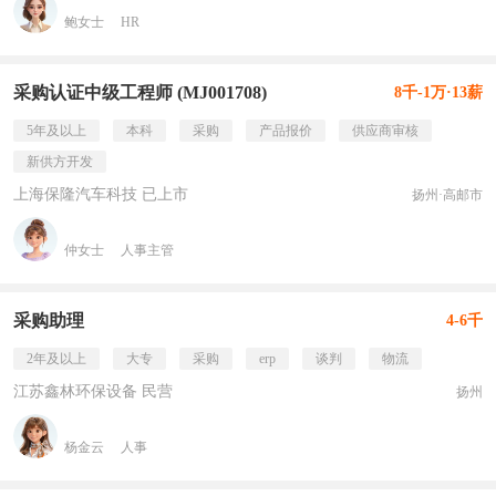
鲍女士
HR
采购认证中级工程师 (MJ001708)
8千-1万·13薪
5年及以上
本科
采购
产品报价
供应商审核
新供方开发
上海保隆汽车科技 已上市
扬州·高邮市
仲女士
人事主管
采购助理
4-6千
2年及以上
大专
采购
erp
谈判
物流
江苏鑫林环保设备 民营
扬州
杨金云
人事