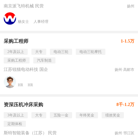
南京派飞特机械 民营
扬州
杨女士
人事经理
采购工程师
1-1.5万
2年及以上
大专
电动三轮
电动三轮摩托
采购工程师
汽车制造
江苏锐猫电动科技 国企
扬州·高邮市
HR
HR
资深压机冲床采购
8千-1.2万
3年及以上
大专
五险一金
年终奖金
绩效奖金
定期体检
斯特智能装备（江苏） 民营
扬州·邗江区