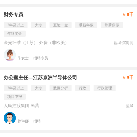
财务专员
6-8千
2年及以上
大专
五险一金
带薪年假
带薪病假
年终奖金
金光纤维（江苏） 外资（非欧美）
盐城·滨海县
朱女士
招聘专员
办公室主任—江苏京洲半导体公司
6-9千
3年及以上
大专
数据分析
行政
行政管理
项目申报
人民控股集团 民营
盐城
徐琳娜
招聘