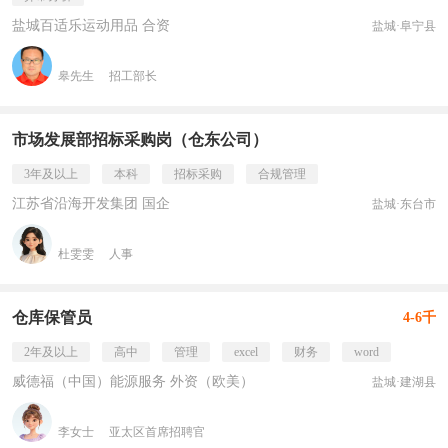
盐城百适乐运动用品 合资
盐城·阜宁县
皋先生
招工部长
市场发展部招标采购岗（仓东公司）
3年及以上
本科
招标采购
合规管理
江苏省沿海开发集团 国企
盐城·东台市
杜雯雯
人事
仓库保管员
4-6千
2年及以上
高中
管理
excel
财务
word
威德福（中国）能源服务 外资（欧美）
盐城·建湖县
李女士
亚太区首席招聘官