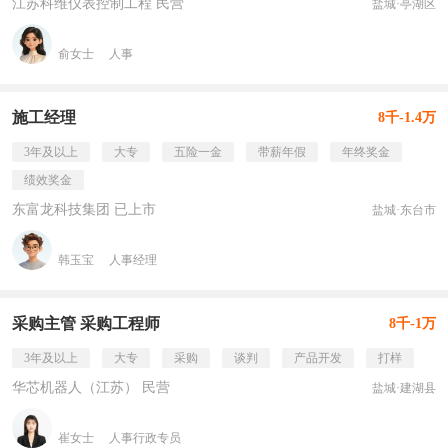
江苏科维仪表控制工程 民营
盐城·亭湖区
俞女士
人事
施工经理
8千-1.4万
3年及以上
大专
五险一金
带薪年假
年终奖金
绩效奖金
东富龙科技集团 已上市
盐城·东台市
韩玉宝
人事经理
采购主管 采购工程师
8千-1万
3年及以上
大专
采购
谈判
产品开发
打样
华芯机器人（江苏） 民营
盐城·建湖县
崔女士
人事行政专员