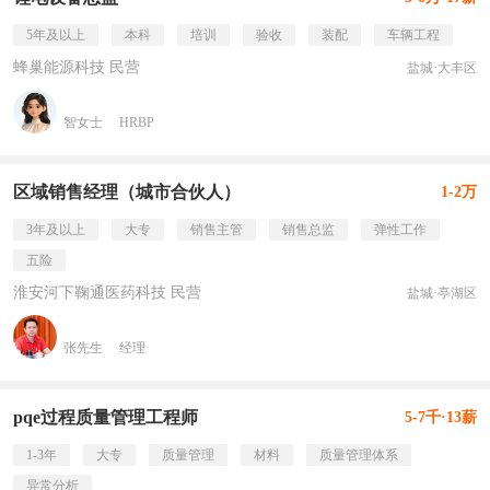
5年及以上
本科
培训
验收
装配
车辆工程
蜂巢能源科技 民营
盐城·大丰区
智女士
HRBP
区域销售经理（城市合伙人）
1-2万
3年及以上
大专
销售主管
销售总监
弹性工作
五险
淮安河下鞠通医药科技 民营
盐城·亭湖区
张先生
经理
pqe过程质量管理工程师
5-7千·13薪
1-3年
大专
质量管理
材料
质量管理体系
异常分析