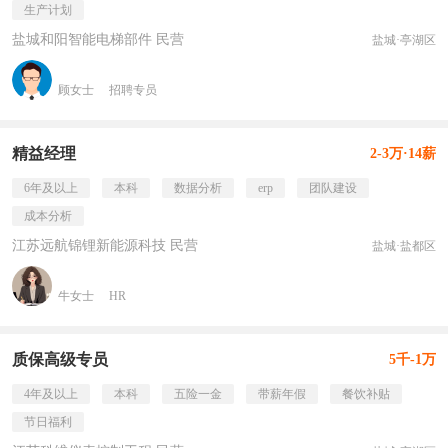
生产计划
盐城和阳智能电梯部件 民营
盐城·亭湖区
顾女士
招聘专员
精益经理
2-3万·14薪
6年及以上
本科
数据分析
erp
团队建设
成本分析
江苏远航锦锂新能源科技 民营
盐城·盐都区
牛女士
HR
质保高级专员
5千-1万
4年及以上
本科
五险一金
带薪年假
餐饮补贴
节日福利