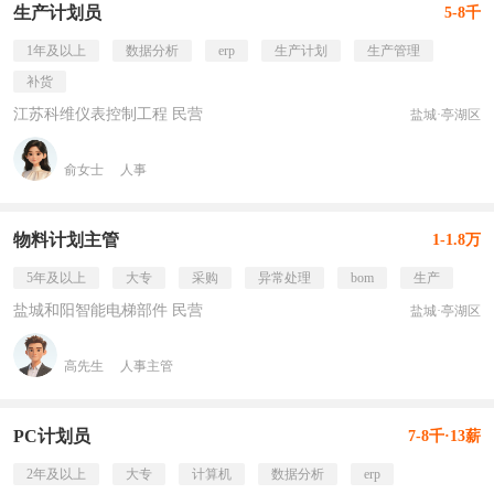
生产计划员
5-8千
1年及以上
数据分析
erp
生产计划
生产管理
补货
江苏科维仪表控制工程 民营
盐城·亭湖区
俞女士
人事
物料计划主管
1-1.8万
5年及以上
大专
采购
异常处理
bom
生产
盐城和阳智能电梯部件 民营
盐城·亭湖区
高先生
人事主管
PC计划员
7-8千·13薪
2年及以上
大专
计算机
数据分析
erp