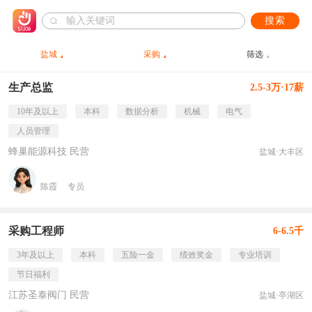
搜索
盐城
采购
筛选
生产总监
2.5-3万·17薪
10年及以上
本科
数据分析
机械
电气
人员管理
蜂巢能源科技 民营
盐城·大丰区
陈霞
专员
采购工程师
6-6.5千
3年及以上
本科
五险一金
绩效奖金
专业培训
节日福利
江苏圣泰阀门 民营
盐城·亭湖区