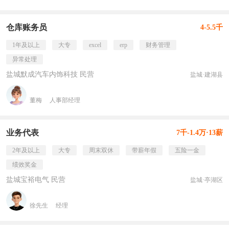
仓库账务员
4-5.5千
1年及以上
大专
excel
erp
财务管理
异常处理
盐城默成汽车内饰科技 民营
盐城·建湖县
董梅
人事部经理
业务代表
7千-1.4万·13薪
2年及以上
大专
周末双休
带薪年假
五险一金
绩效奖金
盐城宝裕电气 民营
盐城·亭湖区
徐先生
经理