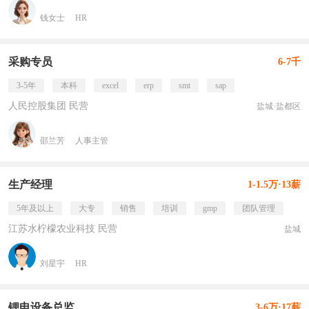
钱女士
HR
采购专员
6-7千
3-5年
本科
excel
erp
smt
sap
人民控股集团 民营
盐城·盐都区
邵兰芳
人事主管
生产经理
1-1.5万·13薪
5年及以上
大专
销售
培训
gmp
团队管理
江苏水柠檬农业科技 民营
盐城
刘星宇
HR
锂电设备总监
3-6万·17薪