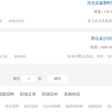
河北业诚塑料
民营 | 150-
多元化业务集团
接
精细化管理
期体检
五险
包吃
邢台金沙河
民营 | 1000-5
快速消费品(食品、饮料、化
纳五险
免费食宿
前往
页
跳转
校园招聘
职场文库
职场百科
采购热招
西安招聘
南京招聘
汕头招聘网
揭阳招聘网
成都招聘
茂