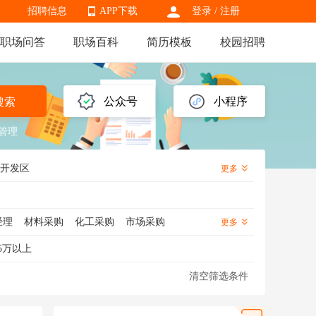
招聘信息
APP下载
登录
/
注册
职场问答
职场百科
简历模板
校园招聘
APP下载
公众号
小程序
搜索
管理
开发区
更多
经理
材料采购
化工采购
市场采购
更多
采购数据分析
战略采购
采购跟单
5万以上
清空筛选条件