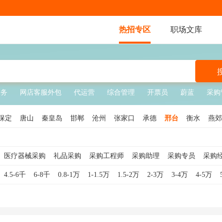
热招专区
职场文库
关务
网店客服外包
代运营
综合管理
开票员
蔚蓝
采购
保定
唐山
秦皇岛
邯郸
沧州
张家口
承德
邢台
衡水
燕郊
医疗器械采购
礼品采购
采购工程师
采购助理
采购专员
采购
监
物资采购
工业品采购
芯片采购
电商采购
服装采购
药品采购
4.5-6千
6-8千
0.8-1万
1-1.5万
1.5-2万
2-3万
3-4万
4-5万
间接采购
工程采购