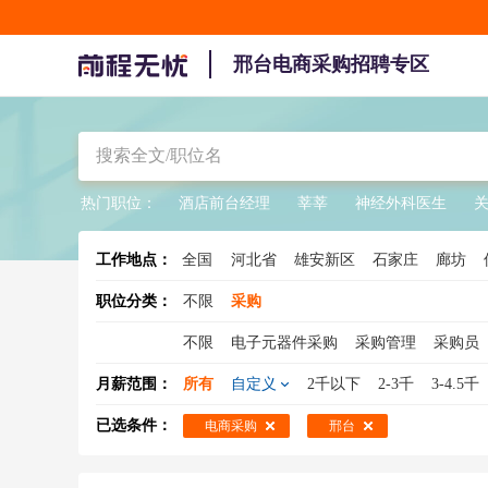
邢台电商采购招聘专区
热门职位：
酒店前台经理
莘莘
神经外科医生
工作地点：
全国
河北省
雄安新区
石家庄
廊坊
职位分类：
不限
采购
不限
电子元器件采购
采购管理
采购员
mro采购
元器件采购
零星采购
采购总
月薪范围：
所有
自定义
2千以下
2-3千
3-4.5千
电子采购
设备采购
采购 英语
采购主管
已选条件：
电商采购
邢台