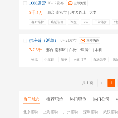
1688运营
03-12发布
立即沟通
5千-1万
邢台·南宫市 | 3年及以上 | 大专
客户维护
店铺装修
询盘
seo
日常维护
对
订单成交
产品详情页
搜索优化
年终奖金
定
包住
供应链（派单）
07-21发布
立即沟通
7-7.5千
邢台·南和区 | 在校生/应届生 | 本科
物流
供应链
派单
分配订单
配送效率
缴
共 1 页
1
热门城市
推荐职位
热门职位
热门公司
北京招聘
上海招聘
广州招聘
深圳招聘
武汉招聘