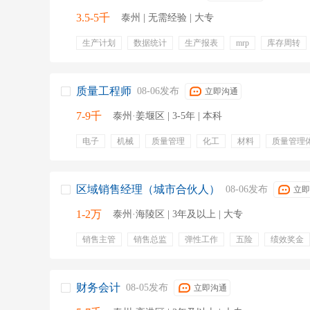
3.5-5千
泰州 | 无需经验 | 大专
生产计划
数据统计
生产报表
mrp
库存周转
库存管控
调整生产计划
生产数据统计
pmc管理
质量工程师
08-06发布
立即沟通
7-9千
泰州·姜堰区 | 3-5年 | 本科
电子
机械
质量管理
化工
材料
质量管理
8d
质量管控
技能培训
区域销售经理（城市合伙人）
08-06发布
立即
1-2万
泰州·海陵区 | 3年及以上 | 大专
销售主管
销售总监
弹性工作
五险
绩效奖金
定期体检
财务会计
08-05发布
立即沟通