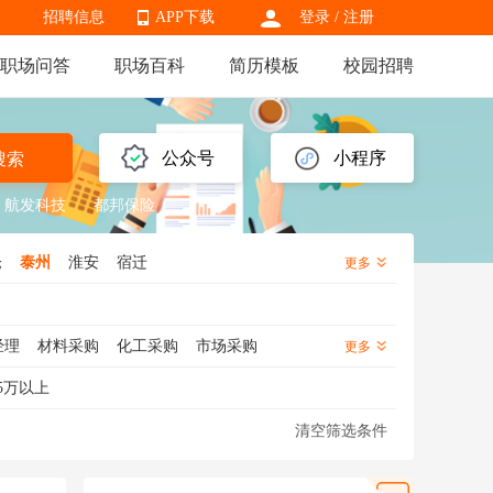
招聘信息
APP下载
登录
/
注册
职场问答
职场百科
简历模板
校园招聘
APP下载
公众号
小程序
搜索
航发科技
都邦保险
仓
泰州
淮安
宿迁
更多
经理
材料采购
化工采购
市场采购
更多
采购数据分析
战略采购
采购跟单
5万以上
清空筛选条件