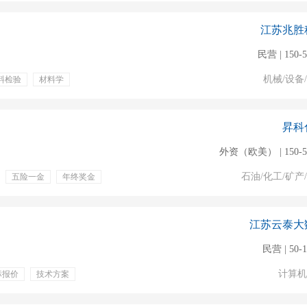
江苏兆胜
民营 | 150-
机械/设备
料检验
材料学
餐饮补贴
员工旅游
昇科
外资（欧美） | 150-
石油/化工/矿产
五险一金
年终奖金
周末双休
免费班车
江苏云泰大
民营 | 50-
计算机
标报价
技术方案
一金
带薪年假
补
租房补贴