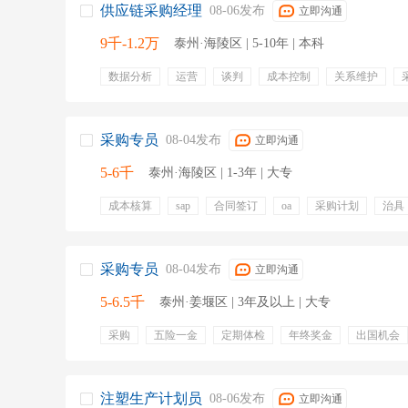
供应链采购经理
08-06发布
立即沟通
9千-1.2万
泰州·海陵区 | 5-10年 | 本科
数据分析
运营
谈判
成本控制
关系维护
控制采购成本
供应链体系
采购专员
08-04发布
立即沟通
5-6千
泰州·海陵区 | 1-3年 | 大专
成本核算
sap
合同签订
oa
采购计划
治具
控制采购成本
材料特性
五险一金
绩效奖金
采购专员
08-04发布
立即沟通
5-6.5千
泰州·姜堰区 | 3年及以上 | 大专
采购
五险一金
定期体检
年终奖金
出国机会
带薪年假
项目奖金
绩效奖金
专业培训
交通
注塑生产计划员
08-06发布
立即沟通