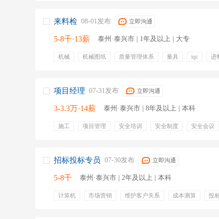
来料检
08-01发布
立即沟通
5-8千·13薪
泰州·泰兴市 | 1年及以上 | 大专
机械
机械图纸
质量管理体系
量具
iqc
进
质量报告
性能检测
检验仪器设备
五险一金
专业培训
年终奖金
定期体检
项目经理
07-31发布
立即沟通
3-3.3万·14薪
泰州·泰兴市 | 8年及以上 | 本科
施工
项目管理
安全培训
安全制度
安全会议
绩效奖金
带薪年假
补充医疗保险
节日福利
培训
招标投标专员
07-30发布
立即沟通
5-8千
泰州·泰兴市 | 2年及以上 | 本科
计算机
市场营销
维护客户关系
成本测算
投
信息管理
合同谈判
公文写作
标书编制
五险
项目奖金
绩效奖金
专业培训
出差补贴
有餐