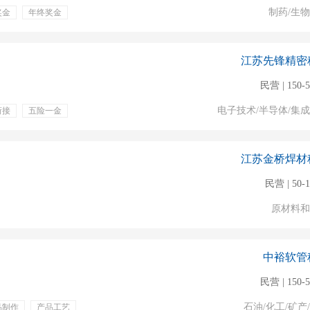
制药/生
奖金
年终奖金
江苏先锋精密
民营 | 150-
电子技术/半导体/集
衔接
五险一金
江苏金桥焊材
民营 | 50-
原材料和
中裕软管
民营 | 150-
石油/化工/矿产
品制作
产品工艺