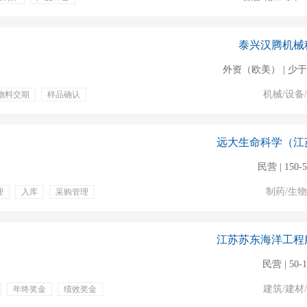
泰兴汉腾机械
外资（欧美） | 少于
机械/设备
物料交期
样品确认
员工旅游
年终奖金
远大生命科学（江
民营 | 150-
制药/生
理
入库
采购管理
检
弹性工作
江苏苏东海洋工程
民营 | 50-
建筑/建材
年终奖金
绩效奖金