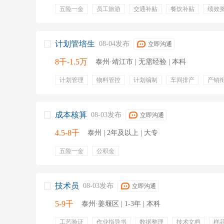
五险一金
员工旅游
交通补贴
餐饮补贴
绩效
定期体检
专业培训
通讯补贴
股票期权
计划管培生
08-04发布
立即沟通
8千-1.5万
泰州·靖江市 | 无需经验 | 本科
计划管理
物料管控
计划编制
车间排产
产销
年终奖金
绩效奖金
定期体检
成本核算
08-03发布
立即沟通
4.5-8千
泰州 | 2年及以上 | 大专
五险一金
公积金
技术员
08-03发布
立即沟通
5-9千
泰州·姜堰区 | 1-3年 | 本科
工艺验证
作业指导书
数据整理
技术文档
样