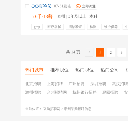
QC检验员
07-31发布
立即沟通
5-6千·13薪
泰州 | 3年及以上 | 本科
gmp
医疗器械
清洁验证
检测
维护保养
中国药典
客户审核
灭菌
共 14 页
1
2
3
热门城市
推荐职位
热门职位
热门公司
北京招聘
上海招聘
广州招聘
深圳招聘
武汉招聘
滁州招聘
台州招聘网
杭州银行招聘
襄阳招聘
安
当前位置：
采购招聘网
>
泰州采购招聘信息