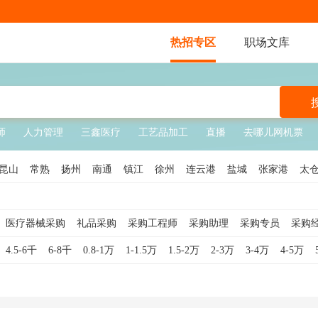
热招专区
职场文库
师
人力管理
三鑫医疗
工艺品加工
直播
去哪儿网机票
昆山
常熟
扬州
南通
镇江
徐州
连云港
盐城
张家港
太
医疗器械采购
礼品采购
采购工程师
采购助理
采购专员
采购
监
物资采购
工业品采购
芯片采购
电商采购
服装采购
药品采购
4.5-6千
6-8千
0.8-1万
1-1.5万
1.5-2万
2-3万
3-4万
4-5万
间接采购
工程采购