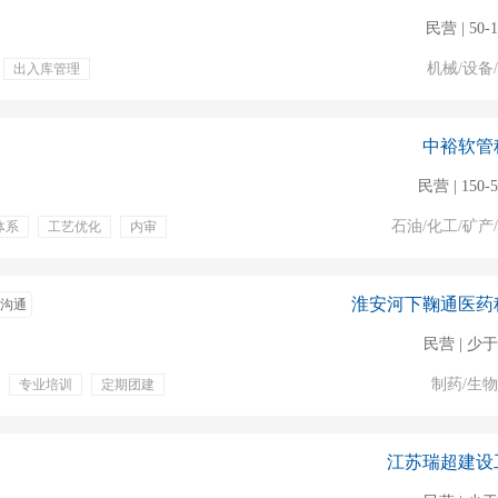
民营 | 50-
机械/设备
出入库管理
中裕软管
民营 | 150-
石油/化工/矿产
体系
工艺优化
内审
淮安河下鞠通医药
沟通
民营 | 少于
制药/生
专业培训
定期团建
江苏瑞超建设