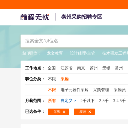
泰州采购招聘专区
热门职位：
龙文教育
设计经理/主管
技术研发工程
工作地点：
全国
江苏省
南京
苏州
无锡
常州
职位分类：
不限
采购
不限
电子元器件采购
采购管理
采购员
mro采购
元器件采购
零星采购
采购总
月薪范围：
所有
自定义
2千以下
2-3千
3-4.5千
电子采购
设备采购
采购 英语
采购主管
已选条件：
采购
泰州