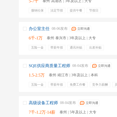
5-7千
泰州·高港区 | 3年及以上 | 大专
缴纳社保
法定节假
提供午餐
节假日
办公室主任
08-06发布
立即沟通
6千-1万
泰州·泰兴市 | 3年及以上 | 大专
五险一金
带薪年假
通讯补贴
出差补贴
SQE供应商质量工程师
08-04发布
立即沟通
1.5-2.5万
泰州·靖江市 | 3年及以上 | 本科
五险一金
带薪年假
免费工作餐
竞争力薪酬
国际视野
免费培训
成长发展
节日福利
高级设备工程师
08-04发布
立即沟通
7千-1.2万·14薪
泰州 | 5年及以上 | 大专