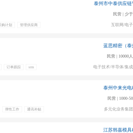
泰州市中泰供应链
民营 | 少于
互联网/电
采购计划
管理供应商
蓝思精密（泰
民营 | 1000
电子技术/半导体/集
订单跟踪
srm
带薪年假
弹性工作
泰州中来光电
民营 | 1000-5
多元化业务集团
弹性工作
通讯补贴
补贴
定期团建
江苏韩嘉模具