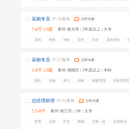
bom核对
对接采购
新品测试
现场作业标准
采购专员
07-31发布
立即沟通
7-8千·13薪
泰州·泰兴市 | 2年及以上 | 大专
采购
对账
询价
议价
比价
成本优化
英文资料
降本
五险一金
带薪年假
带薪病假
定期体检
有餐补
免费工作餐
采购专员
07-27发布
立即沟通
5-8千·13薪
泰州·海陵区 | 3年及以上 | 本科
医药
采购
审计
招标
档案管理
供应商管
采购合同
供应链
五险一金
交通补贴
定期体
高温补贴
生日福利
总经理助理
07-31发布
立即沟通
5.5-8千
泰州·靖江市 | 2年 | 大专
管理
总助
外贸
船舶
五险一金
出国机会
员工旅游