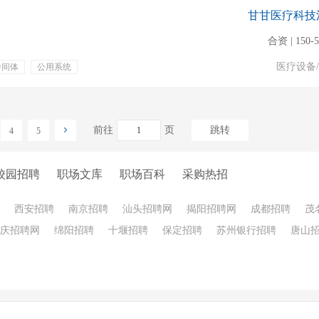
甘甘医疗科技
合资 | 150-
医疗设备
中间体
公用系统
前往
页
跳转
4
5
校园招聘
职场文库
职场百科
采购热招
西安招聘
南京招聘
汕头招聘网
揭阳招聘网
成都招聘
茂
庆招聘网
绵阳招聘
十堰招聘
保定招聘
苏州银行招聘
唐山