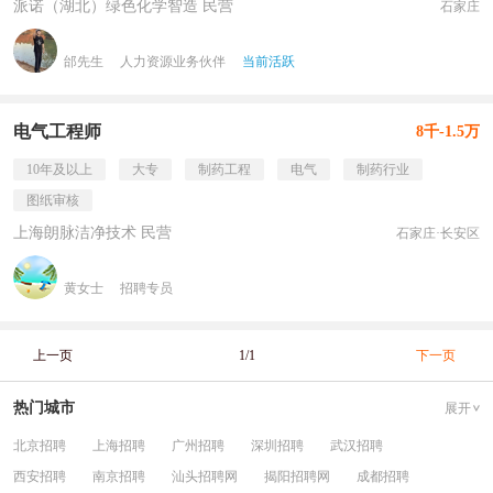
派诺（湖北）绿色化学智造 民营
石家庄
邰先生
人力资源业务伙伴
当前活跃
电气工程师
8千-1.5万
10年及以上
大专
制药工程
电气
制药行业
图纸审核
上海朗脉洁净技术 民营
石家庄·长安区
黄女士
招聘专员
上一页
1/1
下一页
热门城市
展开
北京招聘
上海招聘
广州招聘
深圳招聘
武汉招聘
西安招聘
南京招聘
汕头招聘网
揭阳招聘网
成都招聘