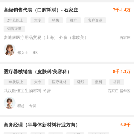
高级销售代表（口腔耗材）- 石家庄
7千-1.4万
2年及以上
大专
销售
推广
客户资源
销售渠道
麦迪康医疗用品贸易（上海） 外资（非欧美）
石家庄
郑女士
HR
医疗器械销售（皮肤科/美容科）
8千-1.3万
1年及以上
大专
医疗耗材
缝线
敷料
培训
武汉医佳宝生物材料 民营
石家庄·裕华区
程超
专员
商务经理（半导体新材料行业方向）
6-8千