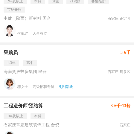
2年及以上
本科
驾驶
c1驾照
客情维护
市场开拓
中健（陕西）新材料 国企
石家庄·正定县
何晓红
人事总监
采购员
3-6千
1-3年
高中
海南奥辰投资集团 民营
石家庄·鹿泉区
穆女士
高级招聘专员
刚刚活跃
工程造价师/预结算
3-6千·13薪
1年及以上
本科
石家庄常宏建筑装饰工程 合资
石家庄