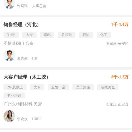
许炳琨
人事总监
销售经理（河北）
7千-1.4万
3-4年
大专
锂电
多晶硅
石油
化工
圣博莱阀门 合资
石家庄·长安区
秦先生
HR
大客户经理（木工胶）
8千-1.2万
2年及以上
大专
五险一金
员工旅游
绩效奖金
专业培训
广州永特耐材料 民营
石家庄·正定县
李欢欢
HRBP