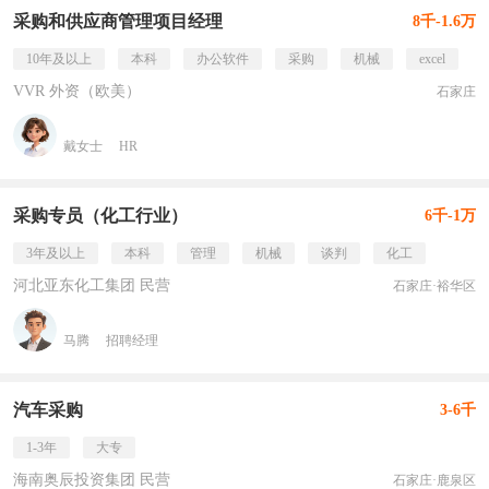
采购和供应商管理项目经理
8千-1.6万
10年及以上
本科
办公软件
采购
机械
excel
VVR 外资（欧美）
石家庄
戴女士
HR
采购专员（化工行业）
6千-1万
3年及以上
本科
管理
机械
谈判
化工
河北亚东化工集团 民营
石家庄·裕华区
马腾
招聘经理
汽车采购
3-6千
1-3年
大专
海南奥辰投资集团 民营
石家庄·鹿泉区