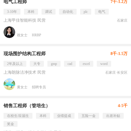
电气工程师
7千-1.2万
3-10年
本科
调试
自动化
plc
电气
上海甲佳智能科技 民营
石家庄
祝女士
HRBP
现场围护结构工程师
8千-1.5万
2年及以上
大专
gmp
cad
excel
word
上海朗脉洁净技术 民营
石家庄·长安区
黄女士
招聘专员
销售工程师（管培生）
4-5千
在校生/应届生
本科
业绩提成
五险一金
出差补贴
奖金