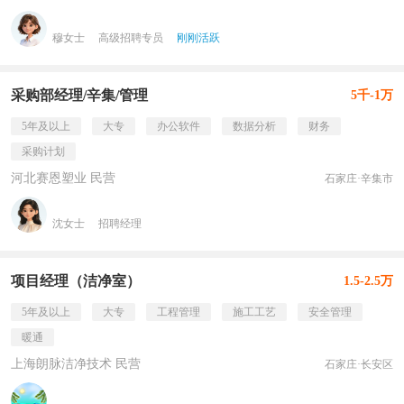
穆女士
高级招聘专员
刚刚活跃
采购部经理/辛集/管理
5千-1万
5年及以上
大专
办公软件
数据分析
财务
采购计划
河北赛恩塑业 民营
石家庄·辛集市
沈女士
招聘经理
项目经理（洁净室）
1.5-2.5万
5年及以上
大专
工程管理
施工工艺
安全管理
暖通
上海朗脉洁净技术 民营
石家庄·长安区