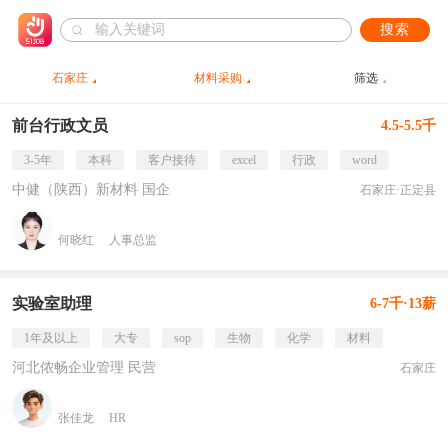
搜索
石家庄
材料采购
筛选
前台行政文员
4.5-5.5千
3-5年
本科
客户接待
excel
行政
word
中健（陕西）新材料 国企
石家庄·正定县
何晓红
人事总监
实验室助理
6-7千·13薪
1年及以上
大专
sop
生物
化学
材料
河北侬畅企业管理 民营
石家庄
张佳龙
HR