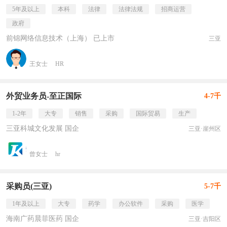
5年及以上
本科
法律
法律法规
招商运营
政府
前锦网络信息技术（上海） 已上市
三亚
王女士
HR
外贸业务员-至正国际
4-7千
1-2年
大专
销售
采购
国际贸易
生产
三亚科城文化发展 国企
三亚·崖州区
曾女士
hr
采购员(三亚)
5-7千
1年及以上
大专
药学
办公软件
采购
医学
海南广药晨菲医药 国企
三亚·吉阳区