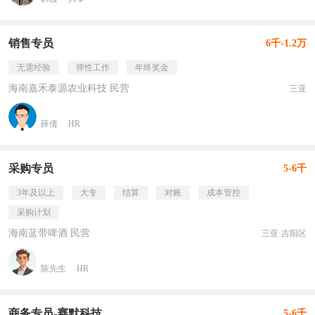
销售专员
6千-1.2万
无需经验
弹性工作
年终奖金
海南嘉禾泰源农业科技 民营
三亚
薛倩
HR
采购专员
5-6千
3年及以上
大专
结算
对账
成本管控
采购计划
海南蓝带啤酒 民营
三亚·吉阳区
陈先生
HR
商务专员-赛默科技
5-6千