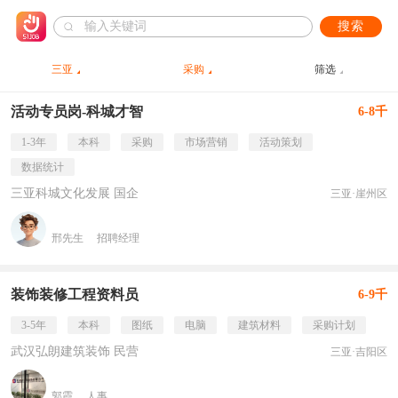
搜索
三亚
采购
筛选
活动专员岗-科城才智
6-8千
1-3年
本科
采购
市场营销
活动策划
数据统计
三亚科城文化发展 国企
三亚·崖州区
邢先生
招聘经理
装饰装修工程资料员
6-9千
3-5年
本科
图纸
电脑
建筑材料
采购计划
武汉弘朗建筑装饰 民营
三亚·吉阳区
郭霞
人事