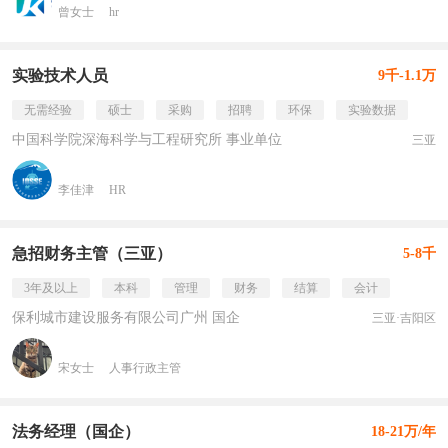
曾女士
hr
实验技术人员
9千-1.1万
无需经验
硕士
采购
招聘
环保
实验数据
中国科学院深海科学与工程研究所 事业单位
三亚
李佳津
HR
急招财务主管（三亚）
5-8千
3年及以上
本科
管理
财务
结算
会计
保利城市建设服务有限公司广州 国企
三亚·吉阳区
宋女士
人事行政主管
法务经理（国企）
18-21万/年