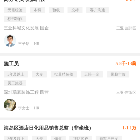
无需经验
本科
验收
投标
客户沟通
标书制作
三亚科城文化发展 国企
三亚·崖州区
王子铭
HR
施工员
5-8千·13薪
3年及以上
大专
批量精装修
五险一金
带薪年假
员工旅游
深圳瑞豪装饰工程 民营
三亚·吉阳区
李女士
HR
海岛区酒店日化用品销售总监（非坐班）
1-1.1万
3年及以上
大专
销售
拜访客户
新客户开发