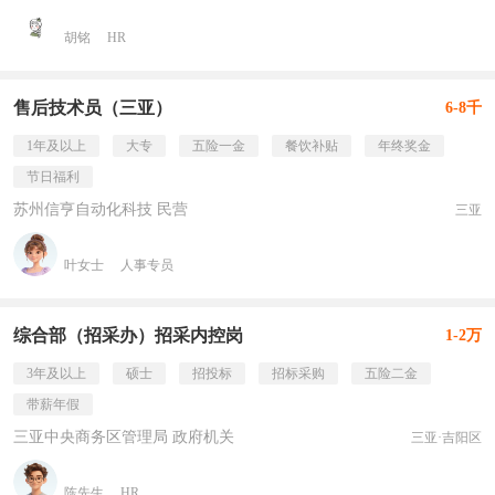
胡铭
HR
售后技术员（三亚）
6-8千
1年及以上
大专
五险一金
餐饮补贴
年终奖金
节日福利
苏州信亨自动化科技 民营
三亚
叶女士
人事专员
综合部（招采办）招采内控岗
1-2万
3年及以上
硕士
招投标
招标采购
五险二金
带薪年假
三亚中央商务区管理局 政府机关
三亚·吉阳区
陈先生
HR