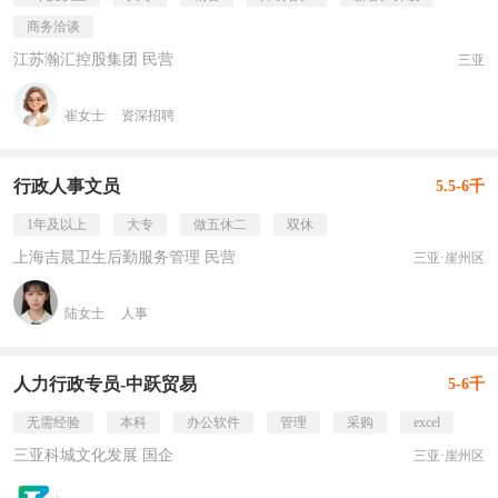
商务洽谈
江苏瀚汇控股集团 民营
三亚
崔女士
资深招聘
行政人事文员
5.5-6千
1年及以上
大专
做五休二
双休
上海吉晨卫生后勤服务管理 民营
三亚·崖州区
陆女士
人事
人力行政专员-中跃贸易
5-6千
无需经验
本科
办公软件
管理
采购
excel
三亚科城文化发展 国企
三亚·崖州区