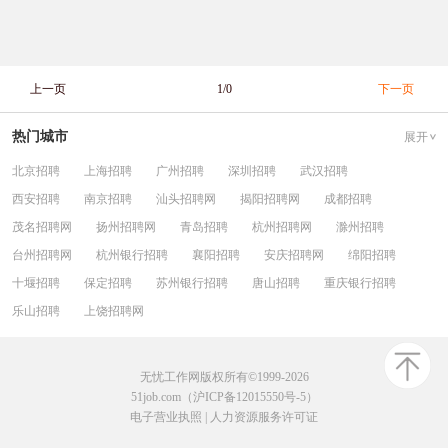
上一页
1/0
下一页
热门城市
展开
北京招聘
上海招聘
广州招聘
深圳招聘
武汉招聘
西安招聘
南京招聘
汕头招聘网
揭阳招聘网
成都招聘
茂名招聘网
扬州招聘网
青岛招聘
杭州招聘网
滁州招聘
台州招聘网
杭州银行招聘
襄阳招聘
安庆招聘网
绵阳招聘
十堰招聘
保定招聘
苏州银行招聘
唐山招聘
重庆银行招聘
乐山招聘
上饶招聘网
无忧工作网版权所有©1999-2026
51job.com（沪ICP备12015550号-5）
电子营业执照
|
人力资源服务许可证