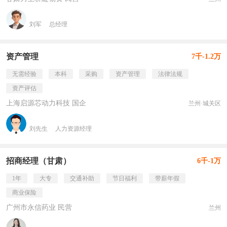
刘军
总经理
资产管理
7千-1.2万
无需经验
本科
采购
资产管理
法律法规
资产评估
上海启源芯动力科技 国企
兰州·城关区
刘先生
人力资源经理
招商经理（甘肃）
6千-1万
1年
大专
交通补助
节日福利
带薪年假
商业保险
广州市永信药业 民营
兰州