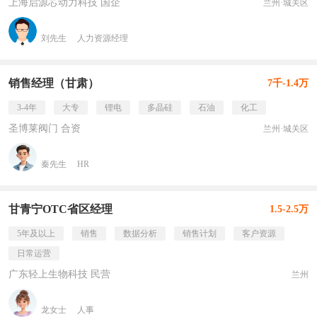
上海启源芯动力科技 国企
兰州·城关区
刘先生
人力资源经理
销售经理（甘肃）
7千-1.4万
3-4年
大专
锂电
多晶硅
石油
化工
圣博莱阀门 合资
兰州·城关区
秦先生
HR
甘青宁OTC省区经理
1.5-2.5万
5年及以上
销售
数据分析
销售计划
客户资源
日常运营
广东轻上生物科技 民营
兰州
龙女士
人事