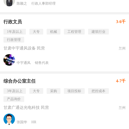
陈颖之
行政人事部经理
行政文员
3-6千
1年及以上
大专
机械
工程管理
建筑行业
行政管理
甘肃中宇通风设备 民营
兰州
中宇通风
销售代表
综合办公室主任
4-7千
3年及以上
大专
采购
项目投标
把控成本
产品询价
甘肃广通达光电科技 民营
兰州
张国华
HR