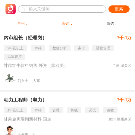
搜索
兰州
采购
筛选
内审组长（经理岗）
7千-1万
5年及以上
本科
数据分析
审计
经营管理
风险管控
甘肃红牛饮料销售 外资（非欧美）
兰州·城关区
刘女士
人事
动力工程师（电力）
7千-1万
3年及以上
本科
管理
机械
调试
验收
甘肃金川瑞翔新材料 国企
兰州·兰州新区
王先生
hr