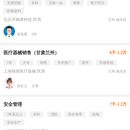
无需经验
本科
五险一金
销售
客户拜访
价格谈判
北京开物者科技 民营
兰州·城关区
张高累
HR
医疗器械销售（甘肃兰州）
6千-1.2万
1年
大专
销售
学术推广
医学
市场营销
上海锦葵医疗器械 民营
兰州·城关区
孙女士
主管
安全管理
7千-1.2万
3年及以上
本科
消防
安全管理
机电
安全生产