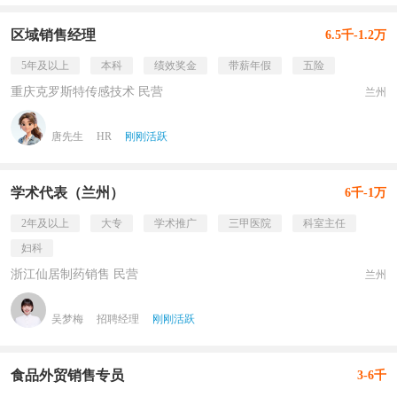
区域销售经理
6.5千-1.2万
5年及以上
本科
绩效奖金
带薪年假
五险
重庆克罗斯特传感技术 民营
兰州
唐先生
HR
刚刚活跃
学术代表（兰州）
6千-1万
2年及以上
大专
学术推广
三甲医院
科室主任
妇科
浙江仙居制药销售 民营
兰州
吴梦梅
招聘经理
刚刚活跃
食品外贸销售专员
3-6千