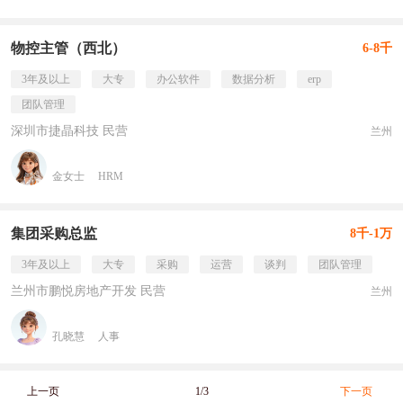
物控主管（西北）
6-8千
3年及以上
大专
办公软件
数据分析
erp
团队管理
深圳市捷晶科技 民营
兰州
金女士
HRM
集团采购总监
8千-1万
3年及以上
大专
采购
运营
谈判
团队管理
兰州市鹏悦房地产开发 民营
兰州
孔晓慧
人事
上一页
1/3
下一页