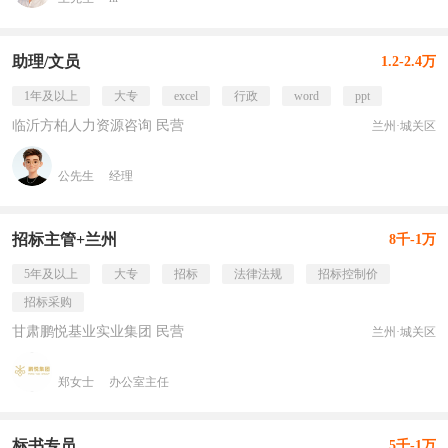
助理/文员
1.2-2.4万
1年及以上
大专
excel
行政
word
ppt
临沂方柏人力资源咨询 民营
兰州·城关区
公先生
经理
招标主管+兰州
8千-1万
5年及以上
大专
招标
法律法规
招标控制价
招标采购
甘肃鹏悦基业实业集团 民营
兰州·城关区
郑女士
办公室主任
标书专员
5千-1万