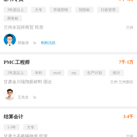
3年及以上
大专
市场营销
招投标
行政管理
商务标
兰州永冠祥商贸 民营
兰州
郑振涛
hr
刚刚活跃
PMC工程师
7千-1万
2年及以上
本科
excel
erp
生产计划
统计
甘肃金川瑞翔新材料 国企
兰州·兰州新区
王先生
hr
结算会计
3-4千
1-3年
大专
甘肃力圣桥隧物资 民营
兰州