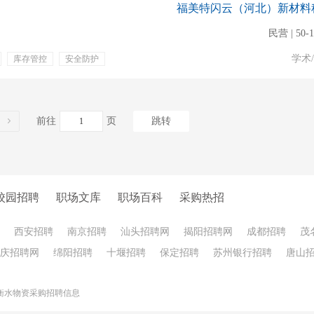
福美特闪云（河北）新材料
民营 | 50-
学术
库存管控
安全防护
前往
页
跳转
校园招聘
职场文库
职场百科
采购热招
西安招聘
南京招聘
汕头招聘网
揭阳招聘网
成都招聘
茂
庆招聘网
绵阳招聘
十堰招聘
保定招聘
苏州银行招聘
唐山
衡水物资采购招聘信息