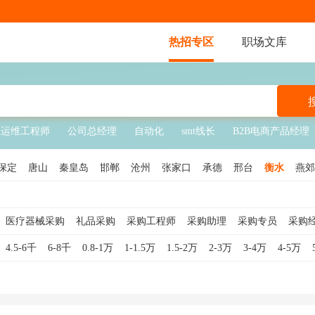
热招专区
职场文库
运维工程师
公司总经理
自动化
smt线长
B2B电商产品经理
保定
唐山
秦皇岛
邯郸
沧州
张家口
承德
邢台
衡水
燕郊
医疗器械采购
礼品采购
采购工程师
采购助理
采购专员
采购
监
物资采购
工业品采购
芯片采购
电商采购
服装采购
药品采购
4.5-6千
6-8千
0.8-1万
1-1.5万
1.5-2万
2-3万
3-4万
4-5万
间接采购
工程采购