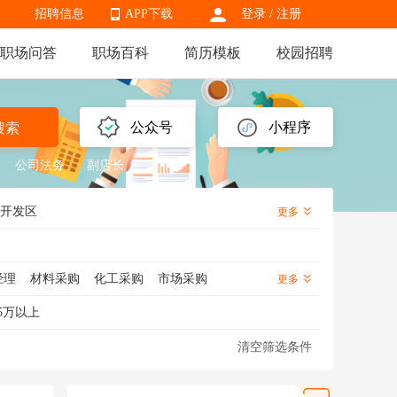
招聘信息
APP下载
登录
/
注册
职场问答
职场百科
简历模板
校园招聘
APP下载
公众号
小程序
搜索
公司法务
副店长
开发区
更多
经理
材料采购
化工采购
市场采购
更多
采购数据分析
战略采购
采购跟单
5万以上
清空筛选条件