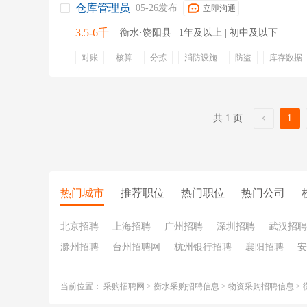
仓库管理员
05-26发布
立即沟通
3.5-6千
衡水·饶阳县 | 1年及以上 | 初中及以下
对账
核算
分拣
消防设施
防盗
库存数据
物流发货
盘点表
提供住宿
共 1 页
1
热门城市
推荐职位
热门职位
热门公司
北京招聘
上海招聘
广州招聘
深圳招聘
武汉招聘
滁州招聘
台州招聘网
杭州银行招聘
襄阳招聘
安
当前位置：
采购招聘网
>
衡水采购招聘信息
>
物资采购招聘信息
>