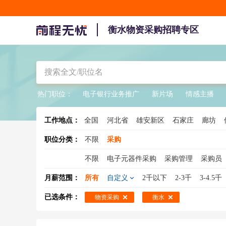
衡水物资采购招聘专区
热门职位：
电子银行业务推广
新片场
情感主播
工作地点：
全国
河北省
雄安新区
石家庄
廊坊
职位分类：
不限
采购
不限
电子元器件采购
采购管理
采购员
mro采购
元器件采购
零星采购
采购总
月薪范围：
所有
自定义
2千以下
2-3千
3-4.5千
电子采购
设备采购
采购 英语
采购主管
已选条件：
物资采购
衡水