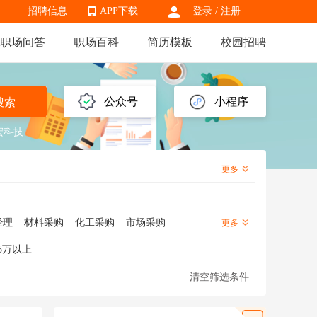
招聘信息
APP下载
登录
/
注册
职场问答
职场百科
简历模板
校园招聘
APP下载
公众号
小程序
搜索
宏科技
更多
经理
材料采购
化工采购
市场采购
更多
采购数据分析
战略采购
采购跟单
5万以上
清空筛选条件