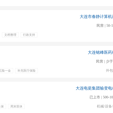
大连市春静计算机
民营 | 50-
文档整理
行政支持
专业培训
定期体检
利
项目奖金
大连铭峰医药
民营 | 少于
外包
五险一金
补充医疗保险
大连电瓷集团输变电
已上市 | 500-1
机械/设备
社保
周末双休
奖金
公积金