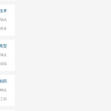
技术
150人
子商务
商贸
150人
保险
制药
500人
物工程