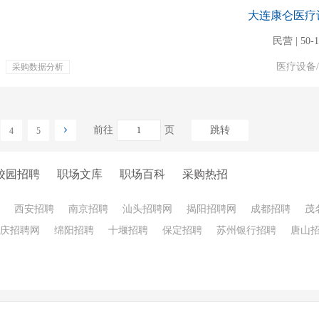
大连康仑医疗
民营 | 50-
医疗设备
采购数据分析
补充公积金
餐饮补贴
前往
页
跳转
4
5
校园招聘
职场文库
职场百科
采购热招
西安招聘
南京招聘
汕头招聘网
揭阳招聘网
成都招聘
茂
庆招聘网
绵阳招聘
十堰招聘
保定招聘
苏州银行招聘
唐山