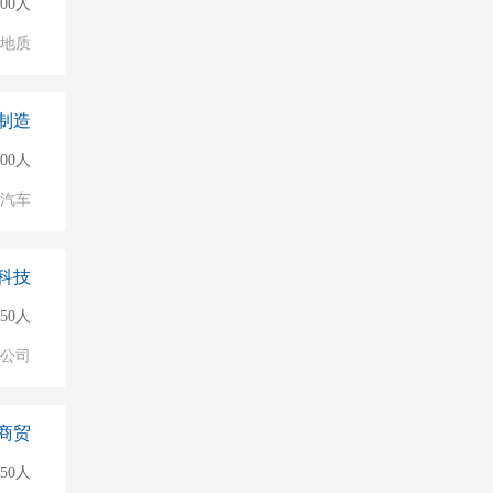
500人
/地质
制造
500人
汽车
科技
50人
公司
商贸
150人