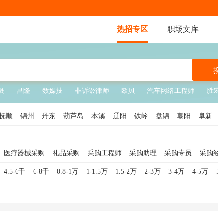
热招专区
职场文库
摄
昌隆
数媒技
非诉讼律师
欧贝
汽车网络工程师
胜
抚顺
锦州
丹东
葫芦岛
本溪
辽阳
铁岭
盘锦
朝阳
阜新
医疗器械采购
礼品采购
采购工程师
采购助理
采购专员
采购
监
物资采购
工业品采购
芯片采购
电商采购
服装采购
药品采购
4.5-6千
6-8千
0.8-1万
1-1.5万
1.5-2万
2-3万
3-4万
4-5万
间接采购
工程采购