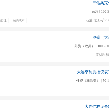
三达奥克
民营 | 150-
石油/化工/矿产
购管理
采购成本
双休
五险一金
13薪
激励
奥镁（大
外资（欧美） | 1000-5
原材料和
大连亨利测控仪表
外资（非欧美） | 50-1
大连佳林设备