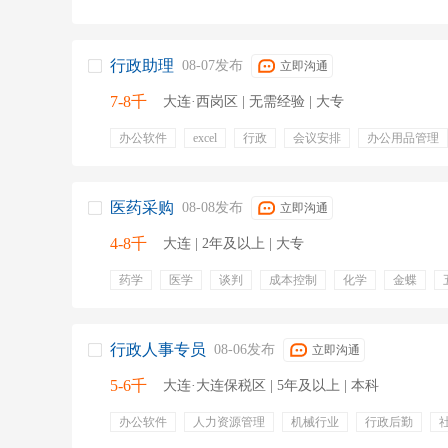
行政助理
08-07发布
立即沟通
7-8千
大连·西岗区 | 无需经验 | 大专
办公软件
excel
行政
会议安排
办公用品管理
接待来访人员
五险一金
绩效奖金
年终奖金
节日福利
带薪年假
周末双休
全勤奖
员工福
医药采购
08-08发布
立即沟通
4-8千
大连 | 2年及以上 | 大专
药学
医学
谈判
成本控制
化学
金蝶
补充公积金
五险一金
补充医疗保险
补充公积金
行政人事专员
08-06发布
立即沟通
5-6千
大连·大连保税区 | 5年及以上 | 本科
办公软件
人力资源管理
机械行业
行政后勤
带薪年假
餐饮补贴
免费班车
绩效奖金
年终