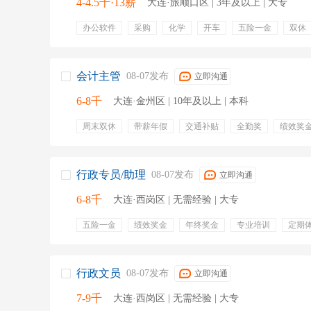
4-4.5千·13薪
大连·旅顺口区 | 3年及以上 | 大专
办公软件
采购
化学
开车
五险一金
双休
年终奖金
交通补贴
股权激励
会计主管
08-07发布
立即沟通
6-8千
大连·金州区 | 10年及以上 | 本科
周末双休
带薪年假
交通补贴
全勤奖
绩效奖
五险一金
行政专员/助理
08-07发布
立即沟通
6-8千
大连·西岗区 | 无需经验 | 大专
五险一金
绩效奖金
年终奖金
专业培训
定期
带薪年假
节日福利
员工旅游
周末双休
全勤
行政文员
08-07发布
立即沟通
7-9千
大连·西岗区 | 无需经验 | 大专