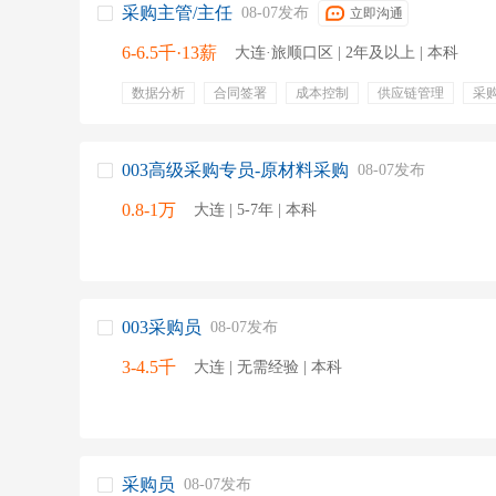
采购主管/主任
08-07发布
立即沟通
6-6.5千·13薪
大连·旅顺口区 | 2年及以上 | 本科
数据分析
合同签署
成本控制
供应链管理
采
化学工程
处理异常订单
质量索赔
入库验收
带薪年假
年终奖金
免费班车
交通补贴
股权
003高级采购专员-原材料采购
08-07发布
0.8-1万
大连 | 5-7年 | 本科
003采购员
08-07发布
3-4.5千
大连 | 无需经验 | 本科
采购员
08-07发布