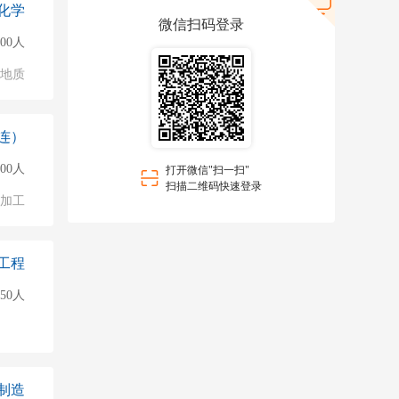
化学
微信扫码登录
500人
/地质
连）
000人
打开微信"扫一扫"
扫描二维码快速登录
加工
工程
50人
制造