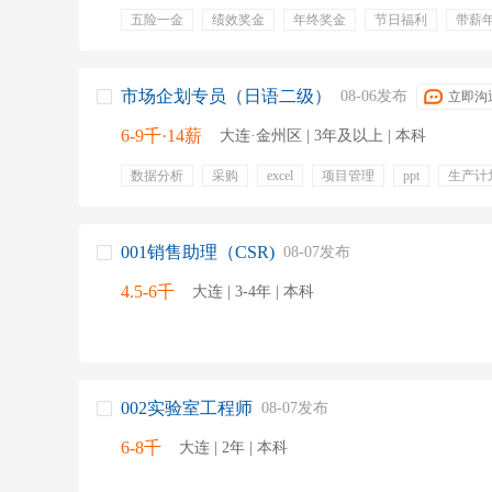
五险一金
绩效奖金
年终奖金
节日福利
带薪
全勤奖
培训
带薪病假
定期体检
市场企划专员（日语二级）
08-06发布
立即沟
6-9千·14薪
大连·金州区 | 3年及以上 | 本科
数据分析
采购
excel
项目管理
ppt
生产计
营业
报表制作
五险一金
年终奖金
定期体检
通讯补贴
交通补贴
周末双休
做五休二
定期
001销售助理（CSR)
08-07发布
4.5-6千
大连 | 3-4年 | 本科
002实验室工程师
08-07发布
6-8千
大连 | 2年 | 本科