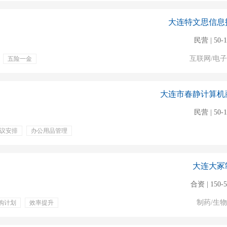
大连特文思信息
民营 | 50-
互联网/电
五险一金
大连市春静计算机
民营 | 50-
议安排
办公用品管理
奖金
专业培训
奖
员工福利
大连大冢
合资 | 150-
制药/生
购计划
效率提升
作餐
五险一金
利
年休假
班车