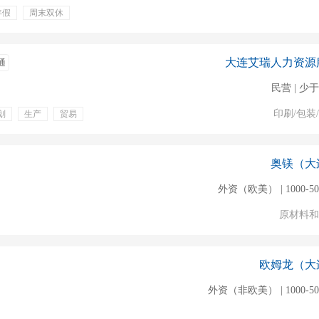
年假
周末双休
大连艾瑞人力资源
通
民营 | 少于
印刷/包装
划
生产
贸易
带薪年假
餐饮补贴
团建
奥镁（大
外资（欧美） | 1000-5
原材料和
欧姆龙（大
外资（非欧美） | 1000-5