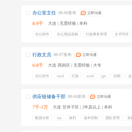
员工活动
五险两金
办公室主任
08-06发布
立即沟通
8-9千
大连 | 无需经验 | 本科
办公软件
办公用品采购
行政事务管理
文书写作
行政文员
08-07发布
立即沟通
6-8千
大连·西岗区 | 无需经验 | 大专
办公软件
excel
行政
word
ppt
归档
会
信息传递
文档整理
五险一金
绩效奖金
年终
定期体检
带薪年假
节日福利
周末双休
全勤
项目奖金
带薪病假
供应链储备干部
08-04发布
立即沟通
7千-1万
大连·甘井子区 | 2年及以上 | 本科
数据分析
erp
谈判
成本控制
团队管理
采
效期管理
成本结构
制造业采购
免费体检
工
缴纳五险
工龄奖
周末双休
节日福利
年节福