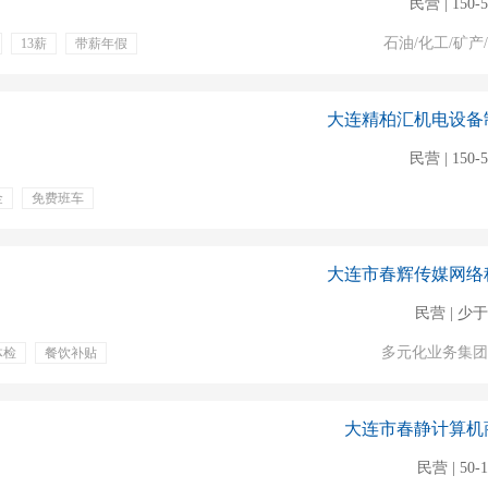
民营 | 150-
石油/化工/矿产
13薪
带薪年假
大连精柏汇机电设备
民营 | 150-
金
免费班车
大连市春辉传媒网络
民营 | 少于
多元化业务集团
体检
餐饮补贴
奖
大连市春静计算机
民营 | 50-