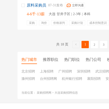
法定假日
带薪年休
年度奖金
食堂
8小时
原料采购员
07-31发布
立即沟通
4-6千·13薪
大连·甘井子区 | 2-3年 | 本科
采购
询价
价格谈判
采购计划
成本控制意识
品质跟踪
标准件
比价
机械产品
五险一金
年终奖金
共 18 页
1
2
3
热门城市
推荐职位
热门职位
热门公司
北京招聘
上海招聘
广州招聘
深圳招聘
武汉招聘
滁州招聘
台州招聘网
杭州银行招聘
襄阳招聘
安
当前位置：
采购招聘网
>
大连采购招聘信息