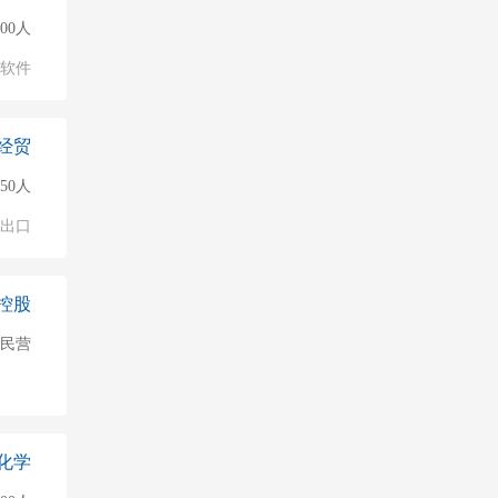
500人
软件
经贸
50人
进出口
控股
民营
化学