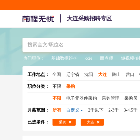
大连采购招聘专区
热门职位：
基础数据维护
ccie
面点师
短视频拍
工作地点：
全国
辽宁省
沈阳
大连
鞍山
营口
职位分类：
不限
采购
不限
电子元器件采购
采购管理
采购员
mro采购
元器件采购
零星采购
采购总
月薪范围：
所有
自定义
2千以下
2-3千
3-4.5千
电子采购
设备采购
采购 英语
采购主管
已选条件：
采购
大连