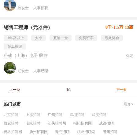
刘女士
人事招聘
销售工程师（元器件）
8千-1.5万·13薪
1年及以上
大专
五险一金
免费班车
绩效奖金
员工旅游
科或（上海）电子 民营
保定
胡女士
人事经理
上一页
1/1
下一页
热门城市
展开
北京招聘
上海招聘
广州招聘
深圳招聘
武汉招聘
西安招聘
南京招聘
汕头招聘网
揭阳招聘网
成都招聘
茂名招聘网
扬州招聘网
青岛招聘
杭州招聘网
滁州招聘