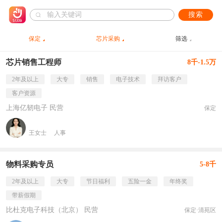
搜索
保定
芯片采购
筛选
芯片销售工程师
8千-1.5万
2年及以上
大专
销售
电子技术
拜访客户
客户资源
上海亿韧电子 民营
保定
王女士
人事
物料采购专员
5-8千
2年及以上
大专
节日福利
五险一金
年终奖
带薪假期
比杜克电子科技（北京） 民营
保定·清苑区