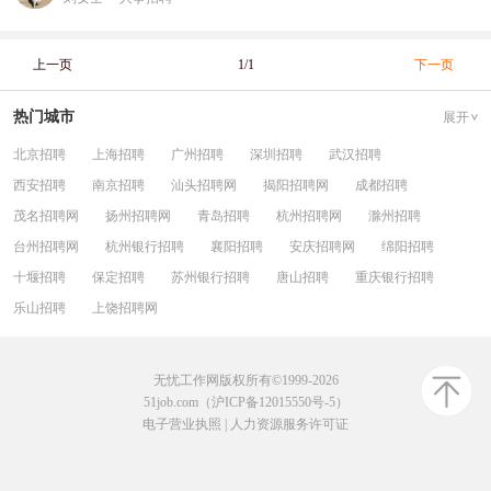
上一页
1/1
下一页
热门城市
展开
北京招聘
上海招聘
广州招聘
深圳招聘
武汉招聘
西安招聘
南京招聘
汕头招聘网
揭阳招聘网
成都招聘
茂名招聘网
扬州招聘网
青岛招聘
杭州招聘网
滁州招聘
台州招聘网
杭州银行招聘
襄阳招聘
安庆招聘网
绵阳招聘
十堰招聘
保定招聘
苏州银行招聘
唐山招聘
重庆银行招聘
乐山招聘
上饶招聘网
无忧工作网版权所有©1999-2026
51job.com（沪ICP备12015550号-5）
电子营业执照
|
人力资源服务许可证