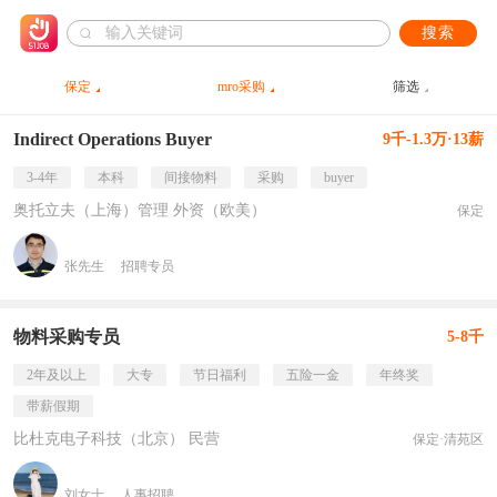
搜索
保定
mro采购
筛选
Indirect Operations Buyer
9千-1.3万·13薪
3-4年
本科
间接物料
采购
buyer
奥托立夫（上海）管理 外资（欧美）
保定
张先生
招聘专员
物料采购专员
5-8千
2年及以上
大专
节日福利
五险一金
年终奖
带薪假期
比杜克电子科技（北京） 民营
保定·清苑区
刘女士
人事招聘