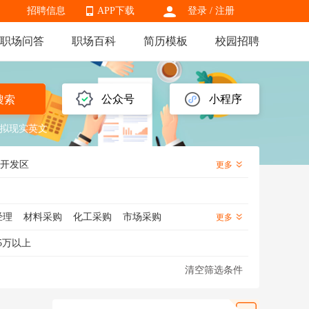
招聘信息
APP下载
登录
/
注册
职场问答
职场百科
简历模板
校园招聘
APP下载
公众号
小程序
搜索
拟现实英文
开发区
更多
经理
材料采购
化工采购
市场采购
更多
采购数据分析
战略采购
采购跟单
5万以上
清空筛选条件