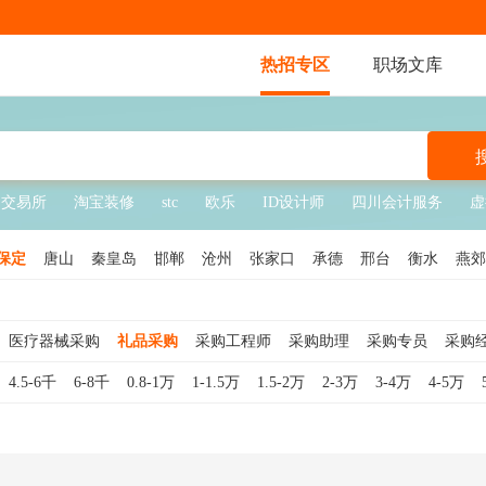
热招专区
职场文库
交易所
淘宝装修
stc
欧乐
ID设计师
四川会计服务
虚
保定
唐山
秦皇岛
邯郸
沧州
张家口
承德
邢台
衡水
燕郊
医疗器械采购
礼品采购
采购工程师
采购助理
采购专员
采购
监
物资采购
工业品采购
芯片采购
电商采购
服装采购
药品采购
4.5-6千
6-8千
0.8-1万
1-1.5万
1.5-2万
2-3万
3-4万
4-5万
间接采购
工程采购