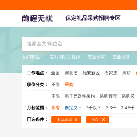
保定礼品采购招聘专区
热门职位：
芯片测试工程师
安全专家
茂业百货
工作地点：
全国
河北省
雄安新区
石家庄
廊坊
职位分类：
不限
采购
不限
电子元器件采购
采购管理
采购员
mro采购
元器件采购
零星采购
采购总
月薪范围：
所有
自定义
2千以下
2-3千
3-4.5千
电子采购
设备采购
采购 英语
采购主管
已选条件：
礼品采购
保定