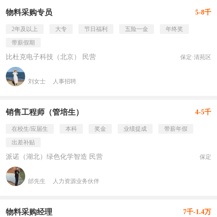
物料采购专员
5-8千
2年及以上
大专
节日福利
五险一金
年终奖
带薪假期
比杜克电子科技（北京） 民营
保定·清苑区
刘女士
人事招聘
销售工程师（管培生）
4-5千
在校生/应届生
本科
奖金
业绩提成
带薪年假
出差补贴
派诺（湖北）绿色化学智造 民营
保定
邰先生
人力资源业务伙伴
物料采购经理
7千-1.4万