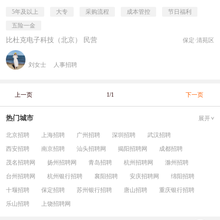
5年及以上
大专
采购流程
成本管控
节日福利
五险一金
比杜克电子科技（北京） 民营
保定·清苑区
刘女士
人事招聘
上一页
1/1
下一页
热门城市
展开
北京招聘
上海招聘
广州招聘
深圳招聘
武汉招聘
西安招聘
南京招聘
汕头招聘网
揭阳招聘网
成都招聘
茂名招聘网
扬州招聘网
青岛招聘
杭州招聘网
滁州招聘
台州招聘网
杭州银行招聘
襄阳招聘
安庆招聘网
绵阳招聘
十堰招聘
保定招聘
苏州银行招聘
唐山招聘
重庆银行招聘
乐山招聘
上饶招聘网