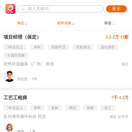
搜索
保定
材料采购
筛选
项目经理（保定）
1.2-2万·13薪
3年及以上
本科
市政环卫
市政保洁
绿化养护
大城市管家
碧然环境服务（广州） 民营
保定
高先生
HR
工艺工程师
7千-1.2万
5年及以上
本科
采购
调试
验收
化工
苏州博萃循环科技 民营
保定·定州市
曹纯
人事