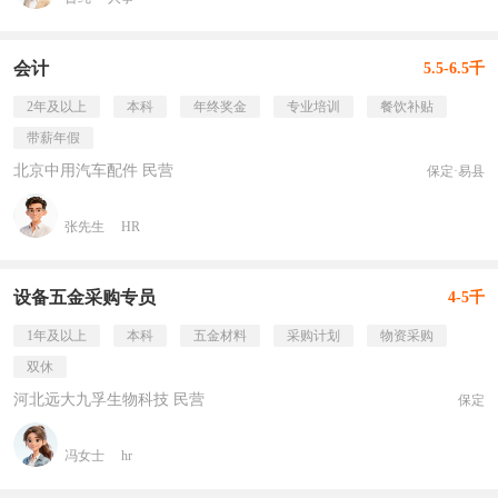
会计
5.5-6.5千
2年及以上
本科
年终奖金
专业培训
餐饮补贴
带薪年假
北京中用汽车配件 民营
保定·易县
张先生
HR
设备五金采购专员
4-5千
1年及以上
本科
五金材料
采购计划
物资采购
双休
河北远大九孚生物科技 民营
保定
冯女士
hr