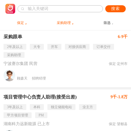
搜索
保定
采购助理
筛选
采购跟单
6-9千
2年及以上
大专
开车
对接供应商
订单交付
采购助理
宁波赛尔集团 民营
保定·定州市
顾森天
招聘经理
项目管理中心负责人助理(接受出差)
9千-1.8万
3年及以上
本科
独立储能电站
业主方
甲方项目管理
PM
湖南科力远新能源 已上市
保定·望都县