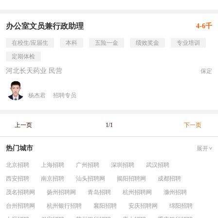
办公室文员兼行政助理
4-6千
在校生/应届生
本科
五险一金
绩效奖金
专业培训
定期体检
河北长天药业 民营
保定
杨杰君
招聘专员
上一页
1/1
下一页
热门城市
展开
北京招聘
上海招聘
广州招聘
深圳招聘
武汉招聘
西安招聘
南京招聘
汕头招聘网
揭阳招聘网
成都招聘
茂名招聘网
扬州招聘网
青岛招聘
杭州招聘网
滁州招聘
台州招聘网
杭州银行招聘
襄阳招聘
安庆招聘网
绵阳招聘