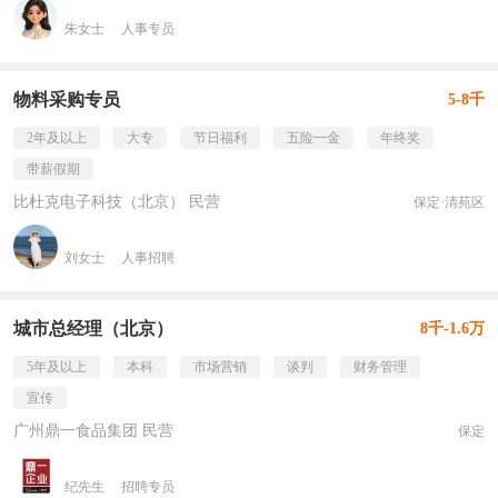
朱女士
人事专员
物料采购专员
5-8千
2年及以上
大专
节日福利
五险一金
年终奖
带薪假期
比杜克电子科技（北京） 民营
保定·清苑区
刘女士
人事招聘
城市总经理（北京）
8千-1.6万
5年及以上
本科
市场营销
谈判
财务管理
宣传
广州鼎一食品集团 民营
保定
纪先生
招聘专员