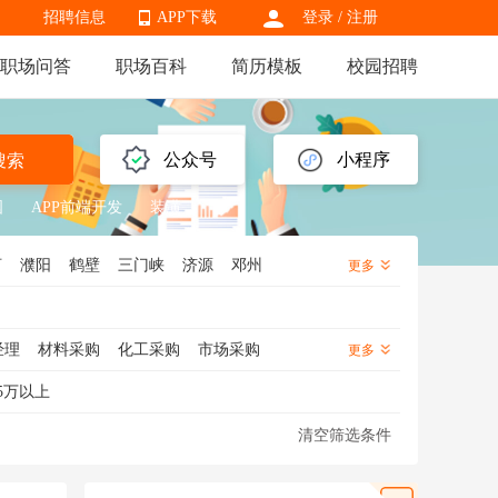
招聘信息
APP下载
登录
/
注册
职场问答
职场百科
简历模板
校园招聘
APP下载
公众号
小程序
搜索
国
APP前端开发
装潢
河
濮阳
鹤壁
三门峡
济源
邓州
更多
经理
材料采购
化工采购
市场采购
更多
采购数据分析
战略采购
采购跟单
5万以上
清空筛选条件