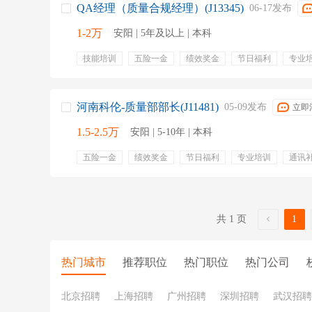
QA经理（质量合规经理）(J13345)
06-17发布
1-2万
安阳 | 5年及以上 | 本科
技能培训
五险一金
绩效奖金
节日福利
专业
交通补贴
包住宿
管理培训
培训
河南科伦-质量部部长(J11481)
05-09发布
立即
1.5-2.5万
安阳 | 5-10年 | 本科
五险一金
绩效奖金
节日福利
专业培训
通讯
包住宿
培训
管理培训
共 1 页
1
热门城市
推荐职位
热门职位
热门公司
北京招聘
上海招聘
广州招聘
深圳招聘
武汉招聘