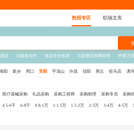
热招专区
职场文库
德容
自媒体创作
食品安全检测
出版物互联网销售
申银万
南阳
新乡
周口
安阳
平顶山
许昌
信阳
商丘
驻马店
漯
医疗器械采购
礼品采购
采购工程师
采购助理
采购专员
采购
监
物资采购
工业品采购
芯片采购
电商采购
服装采购
药品采购
4.5-6千
6-8千
0.8-1万
1-1.5万
1.5-2万
2-3万
3-4万
4-5万
间接采购
工程采购