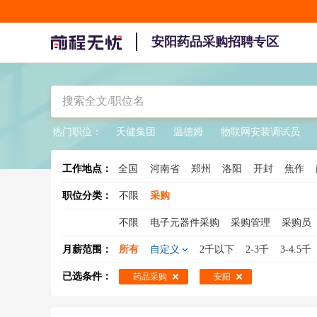
安阳药品采购招聘专区
热门职位：
天健集团
温德姆
物联网安装调试员
工作地点：
全国
河南省
郑州
洛阳
开封
焦作
职位分类：
不限
采购
不限
电子元器件采购
采购管理
采购员
mro采购
元器件采购
零星采购
采购总
月薪范围：
所有
自定义
2千以下
2-3千
3-4.5千
电子采购
设备采购
采购 英语
采购主管
已选条件：
药品采购
安阳