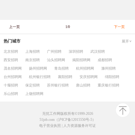
上一页
1/0
下一页
热门城市
展开
北京招聘
上海招聘
广州招聘
深圳招聘
武汉招聘
西安招聘
南京招聘
汕头招聘网
揭阳招聘网
成都招聘
茂名招聘网
扬州招聘网
青岛招聘
杭州招聘网
滁州招聘
台州招聘网
杭州银行招聘
襄阳招聘
安庆招聘网
绵阳招聘
十堰招聘
保定招聘
苏州银行招聘
唐山招聘
重庆银行招聘
乐山招聘
上饶招聘网
无忧工作网版权所有©1999-2026
51job.com（沪ICP备12015550号-5）
电子营业执照
|
人力资源服务许可证